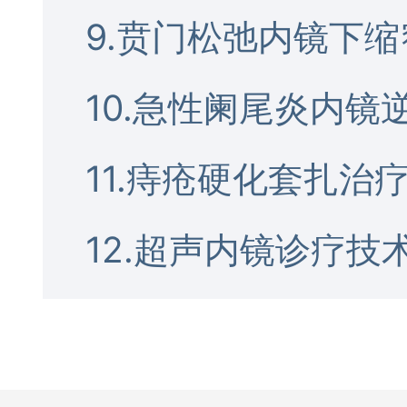
9.贲门松弛内镜下
10.急性阑尾炎内镜
11.痔疮硬化套扎治
12.超声内镜诊疗技